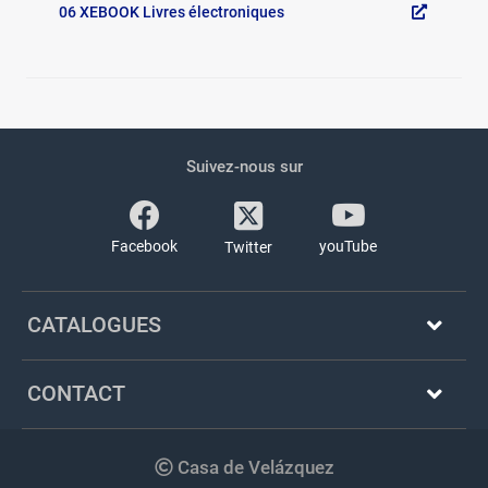
06 XEBOOK Livres électroniques
Pied
Réseaux
de
sociaux
Suivez-nous sur
page
Facebook
youTube
Twitter
CATALOGUES
CONTACT
Copyright
Casa de Velázquez