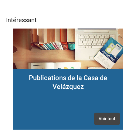
fenêtre
s'affiche
proposant
Intéressant
une
liste
des
options
disponibles.
Publications de la Casa de
Velázquez
Voir tout