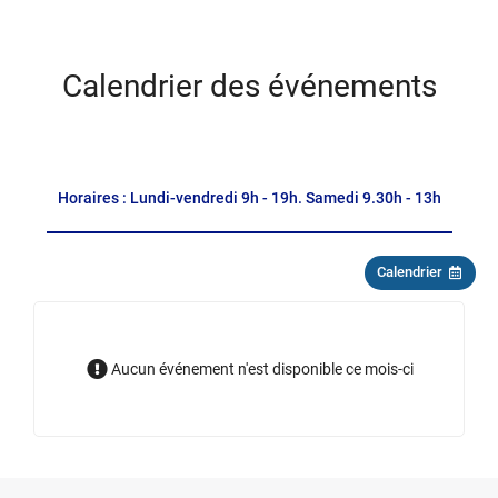
Le
Calendrier des événements
plus
Liste
des
Horaires : Lundi-vendredi 9h - 19h. Samedi 9.30h - 13h
titres
Plus
Calendrier
Ho
emprunté
:
-
Lu
Plus
ve
visualisés
9h
Aucun événement n'est disponible ce mois-ci
-
view
19
S
9.
-