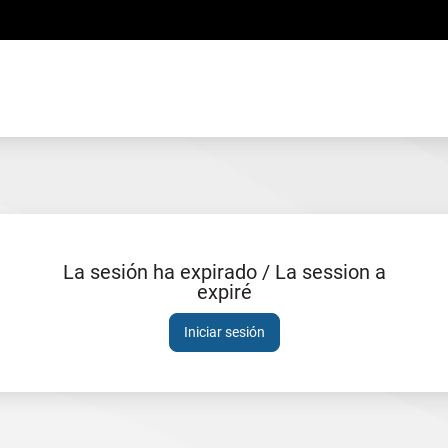
La sesión ha expirado / La session a
expiré
Sesión
expirada
Iniciar sesión