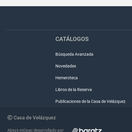
Pié
Redes
de
sociales
página
CATÁLOGOS
Búsqueda Avanzada
Novedades
Hemeroteca
Libros de la Reserva
Publicaciones de la Casa de Velázquez
Copyright
Casa de Velázquez
Absys mOpac desarrollado por