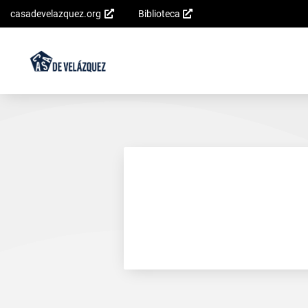
casadevelazquez.org
Biblioteca
Saltar al
contenido
principal