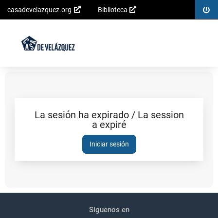
Inicia
casadevelazquez.org
Biblioteca
Saltar al
sesió
contenido
principal
La sesión ha expirado / La session
a expiré
Sesión
expirada
Iniciar sesión
Pié
Redes
de
sociales
Síguenos en
página