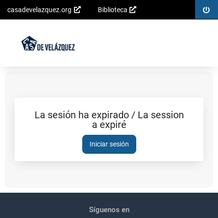
Inicia
casadevelazquez.org
Biblioteca
Saltar al
sesió
contenido
principal
La sesión ha expirado / La session
a expiré
Sesión
expirada
Iniciar sesión
Pié
Redes
de
sociales
Síguenos en
página