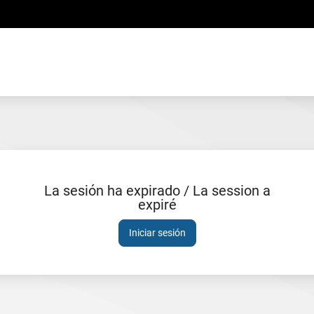
La sesión ha expirado / La session a
expiré
Sesión
expirada
Iniciar sesión