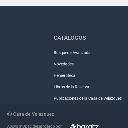
Pié
Redes
de
sociales
página
CATÁLOGOS
Búsqueda Avanzada
Novedades
Hemeroteca
Libros de la Reserva
Publicaciones de la Casa de Velázquez
Copyright
Casa de Velázquez
Absys mOpac desarrollado por