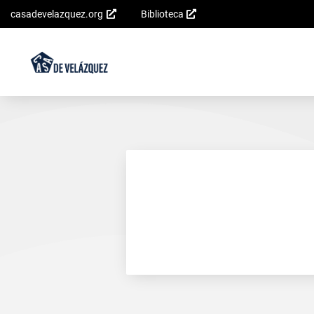
casadevelazquez.org
Biblioteca
Saltar al
contenido
principal