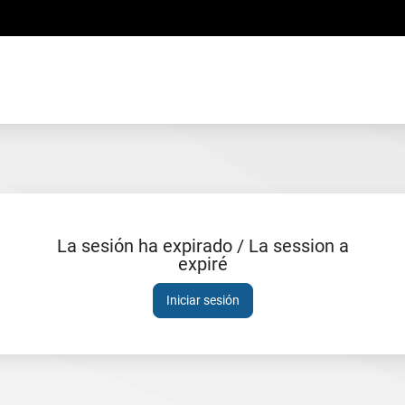
La sesión ha expirado / La session a
expiré
Sesión
expirada
Iniciar sesión