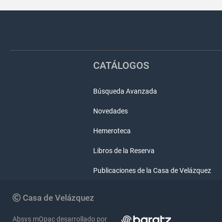
Pié
Redes
de
sociales
página
CATÁLOGOS
Búsqueda Avanzada
Novedades
Hemeroteca
Libros de la Reserva
Publicaciones de la Casa de Velázquez
Copyright
Casa de Velázquez
Absys mOpac desarrollado por