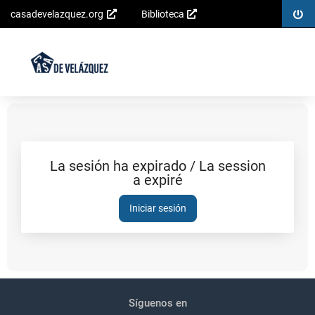
Inicia
casadevelazquez.org
Biblioteca
Saltar al
sesió
contenido
principal
La sesión ha expirado / La session
a expiré
Sesión
expirada
Iniciar sesión
Pié
Redes
de
sociales
Síguenos en
página