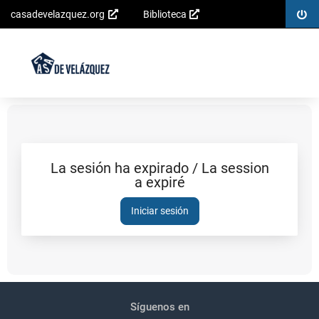
Inicia
casadevelazquez.org
Biblioteca
Saltar al
sesió
contenido
principal
La sesión ha expirado / La session
a expiré
Sesión
expirada
Iniciar sesión
Pié
Redes
de
sociales
Síguenos en
página