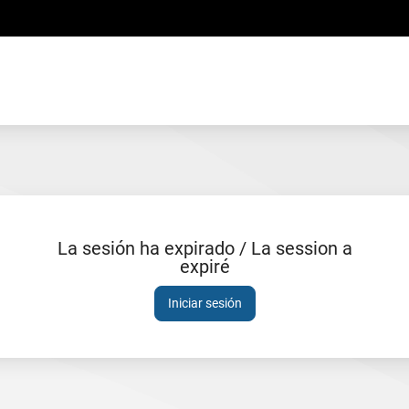
La sesión ha expirado / La session a
expiré
Sesión
expirada
Iniciar sesión