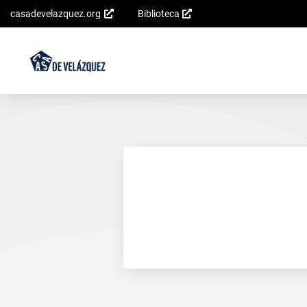
casadevelazquez.org
Biblioteca
Saltar al
contenido
principal