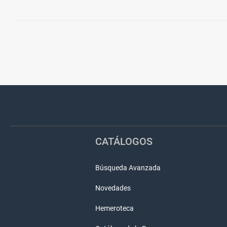
Pié
Redes
de
sociales
página
CATÁLOGOS
Búsqueda Avanzada
Novedades
Hemeroteca